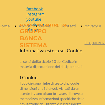
facebook
instagram
youtube
whatsapp
FINANZIAMENTI RETAIL
Home
About
Servizi
Contatti
privacy e
phone
GRUPPO
BANCA
trasparenz
SISTEMA
Informativa estesa sui Cookie
ai sensi dell’articolo 13 del Codice in
materia di protezione dei dati personali
I Cookie
I cookie sono righe di testo di piccole
dimensioni che i siti web visitati da un
utente inviano al suo browser. Il browser
memorizza informazioni specifiche della
navigazione dell’utente e le ritrasmette